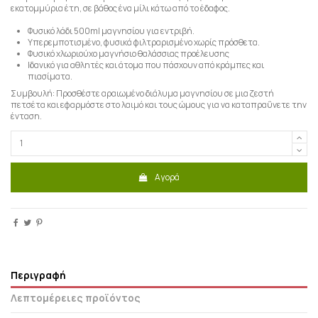
εκατομμύρια έτη, σε βάθος ένα μίλι κάτω από το έδαφος.
Φυσικό λάδι 500ml μαγνησίου για εντριβή.
Υπερεμποτισμένο, φυσικά φιλτραρισμένο χωρίς πρόσθετα.
Φυσικό χλωριούχο μαγνήσιο θαλάσσιας προέλευσης
Ιδανικό για αθλητές και άτομα που πάσχουν από κράμπες και
πιασίματα.
Συμβουλή: Προσθέστε αραιωμένο διάλυμα μαγνησίου σε μια ζεστή
πετσέτα και εφαρμόστε στο λαιμό και τους ώμους για να καταπραΰνετε την
ένταση.
Αγορά
Περιγραφή
Λεπτομέρειες προϊόντος