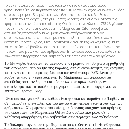
Το μαγνήσιο είναι απαραίτητο στοιχείο για ένα υγιές σώμα, αφού
χρησιμοποιείται σε περισσότερες από 300 λειτουργίες σε καθημερινή βάση
από το σώμα μας. Θεωρείται το μέταλλο της ηρεμίας και βοηθά στη
ρύθμιση του σακχάρου, στο ρυθμό της καρδιάς, στη δυσκοιλιότητα, τις
κράμπες και την πίεση του αίματος. Ωστόσο καταναλώνουμε 75% λιγότερη
ποσότητα από την απαιτούμενη. Το Magnesium Oil απορροφάται
απευθείας από τον δέρμα και μέσω των κυττάρων αναπληρώνει
αποτελεσματικά τις απώλειες μαγνησίου εξαιτίας του σύγχρονου και
εντατικού τρόπου ζωής. Είναι ιδανικό και για αθλητές καθώς είναι φυσικό
καταπραϋντικό βοηθώντας στη μείωση της έντασης και του πόνου στην
περιοχή των μυών και των αρθρώσεων. Επίσης έχει ουσιαστικό ρόλο στην
καλύτερη απορρόφηση του ασβεστίου στις περιοχές των αρθρώσεων.
Το Μαγνήσιο θεωρείται το μέταλλο της ηρεμίας και βοηθά στη ρύθμιση
του σακχάρου, στο ρυθμό της καρδιάς, στη δυσκοιλιότητα, τις κράμπες
και την πίεση του αίματος. Ωστόσο καταναλώνουμε 75% λιγότερη
ποσότητα από την απαιτούμενη. Το Magnesium Oil απορροφάται
απευθείας από τον δέρμα και μέσω των κυττάρων αναπληρώνει
αποτελεσματικά τις απώλειες μαγνησίου εξαιτίας του σύγχρονου και
εντατικού τρόπου ζωής.
Είναι ιδανικό για αθλητές καθώς είναι φυσικό καταπραϋντικό βοηθώντας
στη μείωση της έντασης και του πόνου στην περιοχή των μυών και των
αρθρώσεων. Χρησιμοποιείται επίσης από όσους πάσχουν από κράμπες
και πιασίματα. Το Magnesium Oil παίζει ουσιαστικό ρόλο στην
καλύτερη απορρόφηση του ασβεστίου στις περιοχές των αρθρώσεων.
Το διάλυμα μαγνησίου της Bioplus περιέχει
Zechstein Inside®
φυσικό