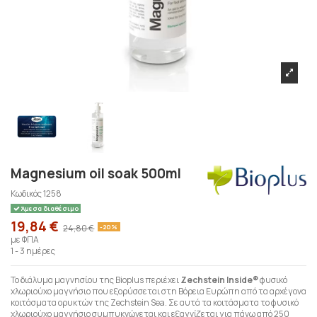
Magnesium oil soak 500ml
Κωδικός
1258
Άμεσα διαθέσιμο
19,84 €
24,80 €
-20%
με ΦΠΑ
1 - 3 ημέρες
Το διάλυμα μαγνησίου της Bioplus περιέχει
Zechstein Inside®
φυσικό
χλωριούχο μαγνήσιο που εξορύσσεται στη Βόρεια Ευρώπη από τα αρχέγονα
κοιτάσματα ορυκτών της Zechstein Sea. Σε αυτά τα κοιτάσματα το φυσικό
χλωριούχο μαγνήσιο συμπυκνώνεται και εξαγνίζεται για πάνω από 250