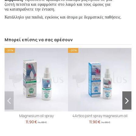
ζεστή
πετσέτα
και εφαρμόστε
στο λαιμό
και τους ώμους
για
να
καταπραΰνετε την ένταση.
Κατάλληλο για παιδιά, εγκύους και άτομα με δερματικές παθήσεις.
Μπορεί επίσης να σας αρέσουν
-20%
-20%
-
Magnesium oil spray
4Artico joint spray magnesium oil
11,90 €
11,90 €
14,88 €
14,88 €