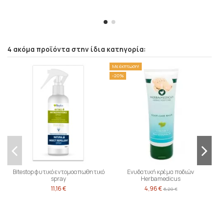
4 ακόμα προϊόντα στην ίδια κατηγορία:
Με έκπτωση!
-
-20%
Bitestop φυτικό εντομοαπωθητικό
Ενυδατική κρέμα ποδιών
spray
Herbamedicus
11,16 €
4,96 €
6,20 €