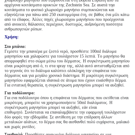
χλωριούχο μαγνήσιο που εξορύσσεται στη Βόρεια Ευρώπη από τα
αρχέγονα κοιτάσματα ορυκτών της Zechstein Sea. Σε αυατά τηα
κοιτάσματα το φυσικό χλωριούχο μαγνήσιο συμπυκνώνεται και
εξαγνύζεται για πάνω από 250 εκατομμύρια έτη, σε βάθος ένα μίλι κάτω
από το έδαφος.
Άλλες πηγές χλωριούχου μαγνήσιου που προέρχονται
από ανοικτές θάλασσες περιέχουν, δυστυχώς, αυξανόμενη ποσότητα
ανθρωπογενών ρύπων.
Χρήση:
Στο μπάνιο:
Γεμίστε την μπανιέρα με ζεστό νερό, προσθέστε 100ml διάλυμα
μαγνησίου και χαλαρώστε για τουλάχιστον 15 λεπτά.
Tο μαγνήσιο θα
απορροφηθεί στο σώμα μέσω του δέρματος.
Η συγκέντρωση μαγνησίου
είναι μικρότερη από ό, τι στα spray της, αλλά αυτό αντισταθμίζεται από
το γεγονός ότι το διάλυμα καλύπτει ολόκληρη την επιφάνεια του
δέρματος και για μεγάλο χρονικό διάστημα. Η
μικρότερη συγκέντρωση
μαγνησίου εφαρμόζεται ιδανικά σε άτομα που έχουν ευαίσθητο δέρμα.
Για εντατική θεραπεία,
η συγκέντρωση μαγνησίου μπορεί να αυξηθεί.
Για ποδόλουτρο:
Για ενα
ποδόλουτρο όπου η επιφάνεια του δέρματος που εκτίθεται είναι
μικρότερη, μπορείτε να χρησιμοποιήσετε 50ml διαλύματος.
Η
συγκέντρωση μαγνησίου μπορεί να αυξηθεί, εάν είναι
επιθυμητό.
Συνίσταται να επαναλαμβάνετε την εφαρμογή τουλάχιστον
δύο φορές την εβδομάδα.
Σε αντίθεση με την επίδραση άλλων
μεταλικών αλάτων, το δέρμα σας θα αισθανθεί πολύ ευχάριστα, μαλακό
και χωρίς ρυτίδες.
Συμβουλή
:
Προσθέστε
αραιωμένο διάλυμα
μαγνησίου
σε μια