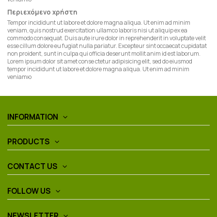
Περιεχόμενο χρήστη
Tempor incididunt ut labore et dolore magna aliqua. Ut enim ad minim
veniam, quis nostrud exercitation ullamco laboris nisi ut aliquip ex ea
commodo consequat. Duis aute irure dolor in reprehenderit in voluptate velit
esse cillum dolore eu fugiat nulla pariatur. Excepteur sint occaecat cupidatat
non proident, sunt in culpa qui officia deserunt mollit anim id est laborum.
Lorem ipsum dolor sit amet conse ctetur adipisicing elit, sed do eiusmod
tempor incididunt ut labore et dolore magna aliqua. Ut enim ad minim
veniamю
INFORMATION
PRODUCTS
CONTACT US
FOLLOW US
NEWSLETTER