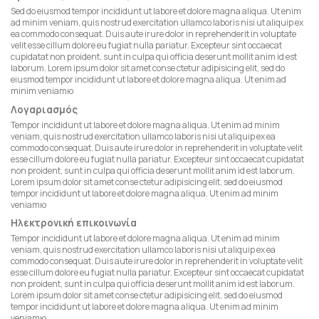
Sed do eiusmod tempor incididunt ut labore et dolore magna aliqua. Ut enim
ad minim veniam, quis nostrud exercitation ullamco laboris nisi ut aliquip ex
ea commodo consequat. Duis aute irure dolor in reprehenderit in voluptate
velit esse cillum dolore eu fugiat nulla pariatur. Excepteur sint occaecat
cupidatat non proident, sunt in culpa qui officia deserunt mollit anim id est
laborum. Lorem ipsum dolor sit amet conse ctetur adipisicing elit, sed do
eiusmod tempor incididunt ut labore et dolore magna aliqua. Ut enim ad
minim veniamю
Λογαριασμός
Tempor incididunt ut labore et dolore magna aliqua. Ut enim ad minim
veniam, quis nostrud exercitation ullamco laboris nisi ut aliquip ex ea
commodo consequat. Duis aute irure dolor in reprehenderit in voluptate velit
esse cillum dolore eu fugiat nulla pariatur. Excepteur sint occaecat cupidatat
non proident, sunt in culpa qui officia deserunt mollit anim id est laborum.
Lorem ipsum dolor sit amet conse ctetur adipisicing elit, sed do eiusmod
tempor incididunt ut labore et dolore magna aliqua. Ut enim ad minim
veniamю
Ηλεκτρονική επικοινωνία
Tempor incididunt ut labore et dolore magna aliqua. Ut enim ad minim
veniam, quis nostrud exercitation ullamco laboris nisi ut aliquip ex ea
commodo consequat. Duis aute irure dolor in reprehenderit in voluptate velit
esse cillum dolore eu fugiat nulla pariatur. Excepteur sint occaecat cupidatat
non proident, sunt in culpa qui officia deserunt mollit anim id est laborum.
Lorem ipsum dolor sit amet conse ctetur adipisicing elit, sed do eiusmod
tempor incididunt ut labore et dolore magna aliqua. Ut enim ad minim
veniamю