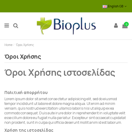
English GB
0
Home
Όροι Χρήσης
Όροι Χρήσης
Όροι Χρήσης ιστοσελίδας
Πολιτική απορρήτου
Lorem ipsum dolor sit amet conse ctetur adipisicing elit, sed do eiusmod
tempor incididunt ut labore et dolore magna aliqua. Ut enim ad minim
veniam, quis nostrud exercitation ullamco laboris nisi ut aliquip ex ea
commodo consequat. Duis aute irure dolor in reprehenderit in voluptate velit
esse cillum dolore eu fugiat nulla pariatur. Excepteur sint occaecat cupidatat
non proident, sunt in culpa qui officia deserunt mollit anim id est laborum.
Χρήση της ιστοσελίδας